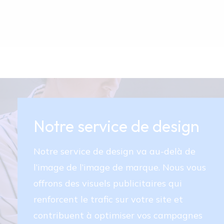
Notre service de design
Notre service de design va au-delà de
l’image de l’image de marque. Nous vous
offrons des visuels publicitaires qui
renforcent le trafic sur votre site et
contribuent à optimiser vos campagnes