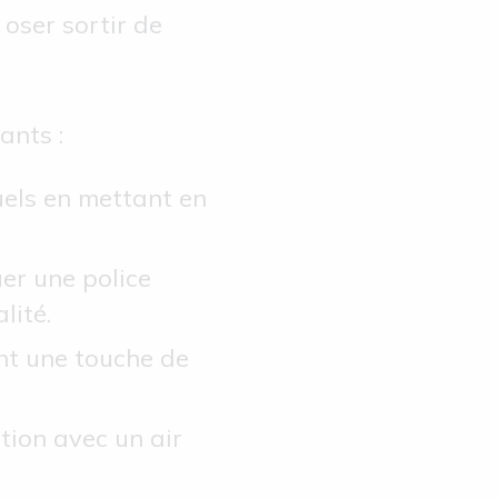
t oser sortir de
ants :
suels en mettant en
uer une police
lité.
nt une touche de
tion avec un air