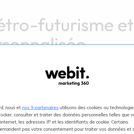
étro-futurisme et
rsonnalisée
ie
persiste. Les couleurs chaudes, les textur
continuent d’attirer l’audience, tout en f
rd, nous et
nos 9 partenaires
utilisons des cookies ou technologie
t qui réimagine les designs du passé en y 
stocker, consulter et traiter des données personnelles telles que v
e internet, les adresses IP et les identifiants de cookie. Certains
unk
. Pensez aux couleurs vives, aux texture
demandent pas votre consentement pour traiter vos données et 