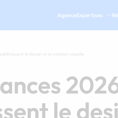
Agence
Expertises
Ré
définissent le design et la création visuelle
dances 2026
sent le desi