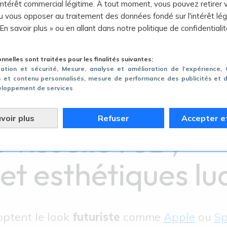
 intérêt commercial légitime. À tout moment, vous pouvez retirer 
 vous opposer au traitement des données fondé sur l'intérêt lég
 En savoir plus » ou en allant dans notre politique de confidentialit
-t-elle? La nostalgie crée un sentiment de
audience en évoquant une époque chaleureu
nelles sont traitées pour les finalités suivantes:
gation et sécurité
, Mesure, analyse et amélioration de l’expérience
,
s 80 à 2000, c’est une façon de dire : « Le
és et contenu personnalisés, mesure de performance des publicités et 
eloppement de services
voir plus
Refuser
Accepter e
 visuelle : 3D,
et esthétiques lu
ptent le look
futuriste
comme
Apple
ou
Sp