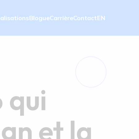
alisations
Blogue
Carrière
Contact
EN
 qui
gn et la