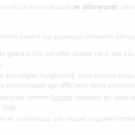
aturé. La solution pour
se démarquer
, c’es
tention misent sur plusieurs éléments attray
le grâce à l’IA, cet effet donne vie à vos vi
.
ur privilégier l’originalité, vous pouvez troq
s excentriques qui affichent votre personna
s marques comme
Google
innovent en ajouta
 logo.
s et inattendus, ces visuels captent l’atten