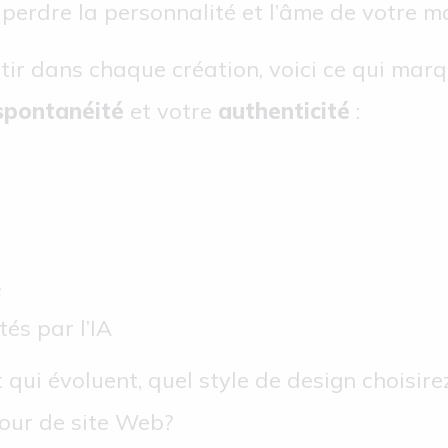
 perdre la personnalité et l’âme de votre m
ntir dans chaque création, voici ce qui mar
spontanéité
et votre
authenticité
:
é
és par l’IA
 qui évoluent, quel style de design choisir
our de site Web?