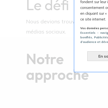
Le défi
fondent sur leur
consentement ou
en cliquant sur «
ce site internet.
Nous devions trouver la meilleure
Vos données person
médias sociaux.
Essentiels - navi
bonifiés
, Publicit
d’audience et dév
Notre
En sa
approche