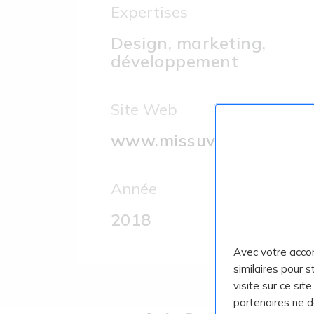
Expertises
Design, marketing,
développement
Site Web
www.missuv.ca
Année
2018
Avec votre acco
similaires pour 
visite sur ce sit
partenaires ne 