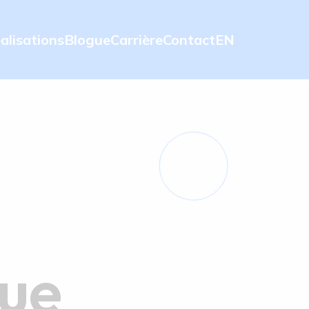
alisations
Blogue
Carrière
Contact
EN
ue