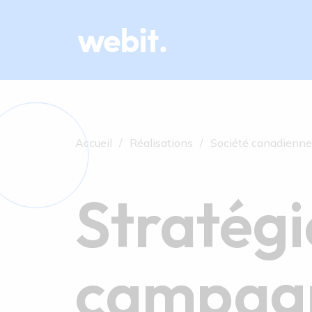
Accueil
Réalisations
Société canadienne
Stratégi
campag