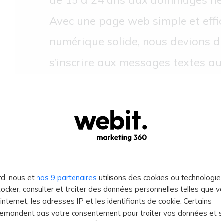
de 15 à 24 ans aux dommages néfa
Avec une page web simple et eff
numérique solide, nous devions d
s’inscrire aux messages textes au
UV de la journée.
rd, nous et
nos 9 partenaires
utilisons des cookies ou technologie
stocker, consulter et traiter des données personnelles telles que v
e internet, les adresses IP et les identifiants de cookie. Certains
demandent pas votre consentement pour traiter vos données et 