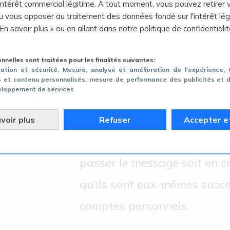
 intérêt commercial légitime. À tout moment, vous pouvez retirer 
 vous opposer au traitement des données fondé sur l'intérêt lég
 En savoir plus » ou en allant dans notre politique de confidentialit
 façon de rejoindre notre cible hautement s
nelles sont traitées pour les finalités suivantes:
gation et sécurité
, Mesure, analyse et amélioration de l’expérience
,
és et contenu personnalisés, mesure de performance des publicités et 
eloppement de services
Nous nous sommes mis dans 
voir plus
Refuser
Accepter e
avons opté pour une façon s
passer le message soit en cr
qu’ils sont eux-mêmes susce
comptes personnels.