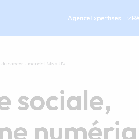
Agence
Expertises
Ré
 du cancer - mandat Miss UV
e sociale,
ne numériq