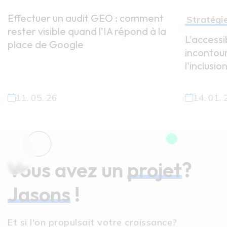
Effectuer un audit GEO : comment
Stratégi
rester visible quand l’IA répond à la
L'accessi
place de Google
incontou
l'inclusio
11. 05. 26
14. 01. 
Vous avez un
projet
?
Jasons
!
Et si l'on propulsait votre croissance?