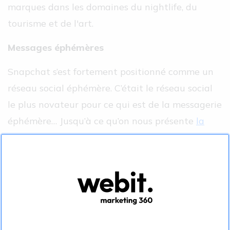
marques dans les domaines du nightlife, du
tourisme et de l'art.
Messages éphémères
Snapchat s’est fortement positionné comme un
réseau social éphémère. C’était le réseau social
le plus novateur pour ce qui est de la messagerie
éphémère… Jusqu’à ce qu’on nous présente
la
nouvelle fonctionnalité Memories
, avec laquelle
on peut envoyer une image de notre
bibliothèque vers notre
story
. On perd un peu
cet aspect momentané tant mis de l’avant au
tout début de Snapchat.
Facebook tente maintenant l’expérience en