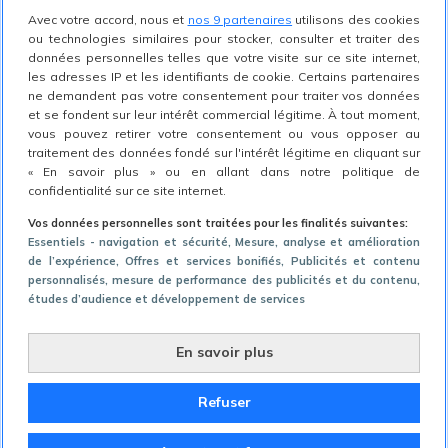
Avec votre accord, nous et
nos 9 partenaires
utilisons des cookies
intégrant une option de conversations secrètes
ou technologies similaires pour stocker, consulter et traiter des
via Messenger. On pourra y
envoyer des
données personnelles telles que votre visite sur ce site internet,
les adresses IP et les identifiants de cookie. Certains partenaires
messages en mode secret
qui auront une date
ne demandent pas votre consentement pour traiter vos données
et se fondent sur leur intérêt commercial légitime. À tout moment,
de péremption. Une fois cette date dépassée, les
vous pouvez retirer votre consentement ou vous opposer au
messages ne seront plus visibles par les deux
traitement des données fondé sur l'intérêt légitime en cliquant sur
« En savoir plus » ou en allant dans notre politique de
personnes. Il faut comprendre que Facebook
confidentialité sur ce site internet.
essaie beaucoup de nouvelles fonctionnalités
Vos données personnelles sont traitées pour les finalités suivantes:
Essentiels - navigation et sécurité
, Mesure, analyse et amélioration
afin de compétitionner avec Snapchat.
de l’expérience
, Offres et services bonifiés
, Publicités et contenu
personnalisés, mesure de performance des publicités et du contenu,
N’oublions pas aussi l’avènement des vidéos en
études d’audience et développement de services
direct : avec Meerkat, Periscope, les Live Stories
En savoir plus
de Snapchat et maintenant Facebook Live et
YouTube, les vidéos en direct sont également
Refuser
une tendance à explorer.