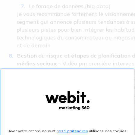
Le forage de données (big data)
Je vous recommande fortement le visionneme
segment qui annonce plusieurs tendances à s
plusieurs pistes pour bien intégrer les habitu
technologiques du consommateur au magasin 
et de demain.
Gestion du risque et étapes de planification d
médias sociaux
– Vidéo pm première interven
FournierExtrêmement pertinente, cette confé
profondeur dans les processus ; l’arrière scèn
sociaux.En premier lieu l’analyse des risques 
façon détaillée.On nous présente comment s’out
d’être structuré et fin prêt à faire face aux dif
situations. De façon précise un plan peut êtr
des six étapes d’une démarche type / enviro
complexe :
Avec votre accord, nous et
nos 9 partenaires
utilisons des cookies