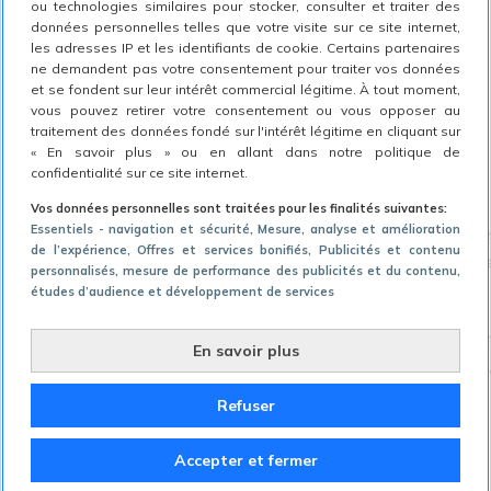
ou technologies similaires pour stocker, consulter et traiter des
Exploration
données personnelles telles que votre visite sur ce site internet,
les adresses IP et les identifiants de cookie. Certains partenaires
Audit comparatif
ne demandent pas votre consentement pour traiter vos données
Stratégie de déploiement
et se fondent sur leur intérêt commercial légitime. À tout moment,
vous pouvez retirer votre consentement ou vous opposer au
Plan de gouvernance
traitement des données fondé sur l'intérêt légitime en cliquant sur
« En savoir plus » ou en allant dans notre politique de
Guide de gestion de communauté
confidentialité sur ce site internet.
Déploiement
Vos données personnelles sont traitées pour les finalités suivantes:
Cette conférence est devenue pour moi une réfé
Essentiels - navigation et sécurité
, Mesure, analyse et amélioration
de l’expérience
, Offres et services bonifiés
, Publicités et contenu
pris de nombreuses notes et la revisionnerai 
personnalisés, mesure de performance des publicités et du contenu,
plusieurs fois.
études d’audience et développement de services
Vous n’avez pas pu être présent, vous pouvez visio
En savoir plus
en entier via ces deux vidéos et nous faire part de
Refuser
cœur !
AM
Accepter et fermer