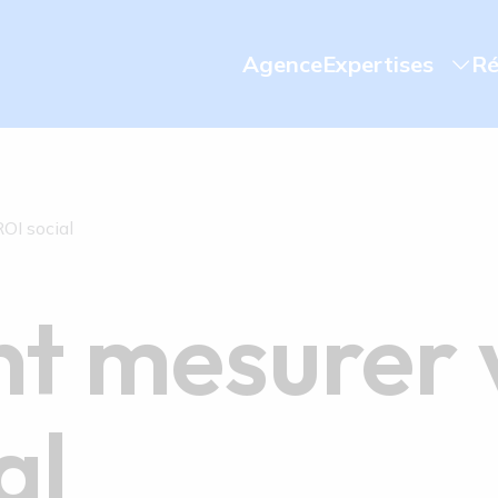
Agence
Expertises
Ré
OI social
 mesurer 
al