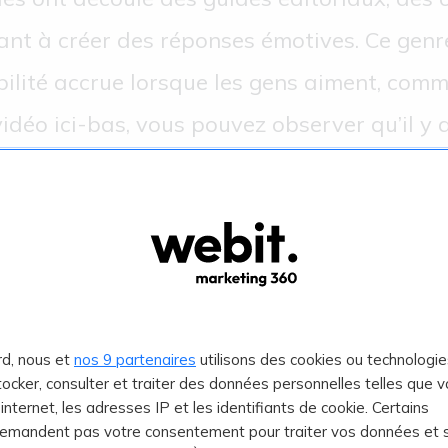
ant à créer des réponses émotives. Ce genr
bilité accrue lorsque les gens aiment, com
idéo ici-bas, vous pouvez observer qu’il y
ées comme
Content 2020
de Coca Cola. L’ent
llence créative à une approche de contenu 
chnologie pour augmenter significativement
rd, nous et
nos 9 partenaires
utilisons des cookies ou technologie
stocker, consulter et traiter des données personnelles telles que v
e internet, les adresses IP et les identifiants de cookie. Certains
demandent pas votre consentement pour traiter vos données et 