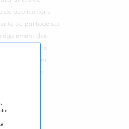
e de publications
mente ou partage sur
 a également des
reprise souhaite
d’excellence en
 leurs revenus.
s
otre
se