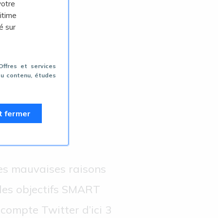
votre
itime
é sur
 Offres et services
du contenu, études
t fermer
nnels
es mauvaises raisons
t des objectifs SMART
 compte Twitter d’ici 3