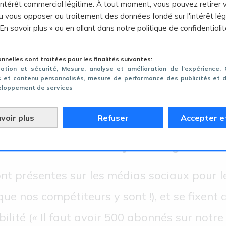
 intérêt commercial légitime. À tout moment, vous pouvez retirer 
 vous opposer au traitement des données fondé sur l'intérêt lég
 En savoir plus » ou en allant dans notre politique de confidentialit
nelles sont traitées pour les finalités suivantes:
gation et sécurité
, Mesure, analyse et amélioration de l’expérience
,
és et contenu personnalisés, mesure de performance des publicités et 
eloppement de services
voir plus
Refuser
Accepter e
as sociaux avec vos objectifs organisatio
t présentes sur les médias sociaux pour l
que nos compétiteurs y sont !), et se fixen
bilité (« Il faut avoir 500 abonnés sur notre