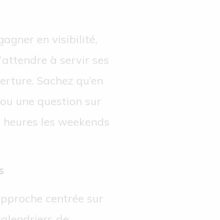
agner en visibilité,
’attendre à servir ses
verture. Sachez qu’en
 ou une question sur
8 heures les weekends
s
approche centrée sur
calendriers de