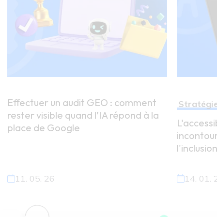
Effectuer un audit GEO : comment
Stratégi
rester visible quand l’IA répond à la
L'accessi
place de Google
incontou
l'inclusio
11. 05. 26
14. 01. 