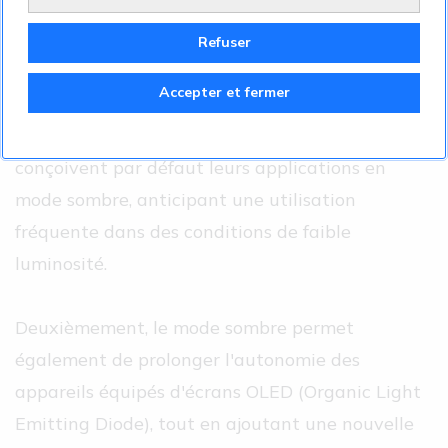
sombre réduit considérablement l'éblouissement,
ce qui est particulièrement bénéfique dans des
Refuser
environnements peu éclairés ou la nuit. Les
Accepter et fermer
interfaces de streaming comme Netflix ou
Disney+ ont bien compris cet avantage et
conçoivent par défaut leurs applications en
mode sombre, anticipant une utilisation
fréquente dans des conditions de faible
luminosité.
Deuxièmement, le mode sombre permet
également de prolonger l'autonomie des
appareils équipés d'écrans OLED (Organic Light
Emitting Diode), tout en ajoutant une nouvelle