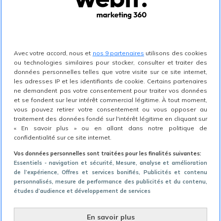
incontournable pour
améliorer l'expérience
utilisateur
Avec votre accord, nous et
nos 9 partenaires
utilisons des cookies
ou technologies similaires pour stocker, consulter et traiter des
données personnelles telles que votre visite sur ce site internet,
Le mode sombre gagne en popularité, avec
82 %
les adresses IP et les identifiants de cookie. Certains partenaires
ne demandent pas votre consentement pour traiter vos données
des utilisateurs de téléphones mobiles qui le
et se fondent sur leur intérêt commercial légitime. À tout moment,
vous pouvez retirer votre consentement ou vous opposer au
privilégient. Ces statistiques montrent qu’il
traitement des données fondé sur l'intérêt légitime en cliquant sur
« En savoir plus » ou en allant dans notre politique de
s'agit d'une tendance significative qu'il est
confidentialité sur ce site internet.
important de prendre en compte lors du
Vos données personnelles sont traitées pour les finalités suivantes:
développement d’interfaces.
Essentiels - navigation et sécurité
, Mesure, analyse et amélioration
de l’expérience
, Offres et services bonifiés
, Publicités et contenu
personnalisés, mesure de performance des publicités et du contenu,
études d’audience et développement de services
Cette popularité croissante s'explique par
plusieurs facteurs. Premièrement, le mode
En savoir plus