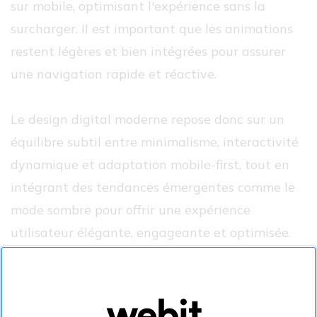
sur mobile, optimisant l'expérience sans la
surcharger. Il est important que les animations
restent légères et bien intégrées pour assurer
une navigation rapide et réactive.
Le design digital moderne repose donc sur un
équilibre subtil entre minimalisme, interactivité
dynamique et adaptation mobile-first, tout en
intégrant des tendances émergentes comme le
mode sombre pour offrir une expérience
utilisateur élégante, engageante et optimisée.
Le mode sombre (dark
mode), une tendance web