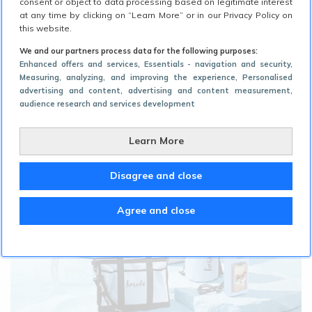
développement de Kawelä et d’assurer une
consent or object to data processing based on legitimate interest
at any time by clicking on “Learn More” or in our Privacy Policy on
présence numérique cohérente, mettant en
this website.
valeur des produits axés sur le bien-être, la
We and our partners process data for the following purposes:
Enhanced offers and services
, Essentials - navigation and security
,
qualité et la fonctionnalité.
Measuring, analyzing, and improving the experience
, Personalised
advertising and content, advertising and content measurement,
audience research and services development
Learn More
Disagree and close
Agree and close