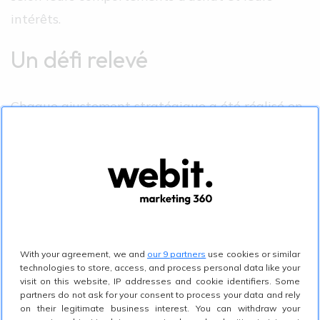
intérêts.
Un défi relevé
Chaque ajustement stratégique a été réalisé en
cohérence avec les priorités d’affaires et le
rythme d’évolution de Kawelä. Cette
collaboration permet à l’entreprise québécoise
de s’appuyer sur un cadre structuré et une
expertise marketing établie depuis plus de 20
ans.
With your agreement, we and
our 9 partners
use cookies or similar
technologies to store, access, and process personal data like your
Webit est fière de poursuivre cet
visit on this website, IP addresses and cookie identifiers. Some
partners do not ask for your consent to process your data and rely
accompagnement afin de soutenir le
on their legitimate business interest. You can withdraw your