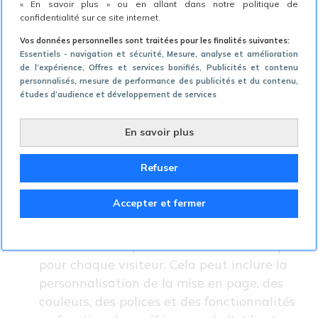
« En savoir plus » ou en allant dans notre politique de
nouvelles réglementations en vigueur;
confidentialité sur ce site internet.
Adaptation du contenu:
Une fois que les
Vos données personnelles sont traitées pour les finalités suivantes:
données des utilisateurs ont été collectées,
Essentiels - navigation et sécurité
, Mesure, analyse et amélioration
de l’expérience
, Offres et services bonifiés
, Publicités et contenu
il est essentiel de les utiliser pour adapter le
personnalisés, mesure de performance des publicités et du contenu,
contenu du site internet. Cela peut inclure
études d’audience et développement de services
la recommandation de produits ou de
contenus basée sur les préférences de
En savoir plus
l'utilisateur, la personnalisation de
l'interface et la création d'offres spéciales
Refuser
ou de promotions ciblées;
Accepter et fermer
Expérience utilisateur personnalisée:
La
personnalisation des sites internet permet
de créer une expérience utilisateur unique
pour chaque visiteur. Cela peut inclure la
personnalisation de la mise en page, des
couleurs, des polices et des fonctionnalités