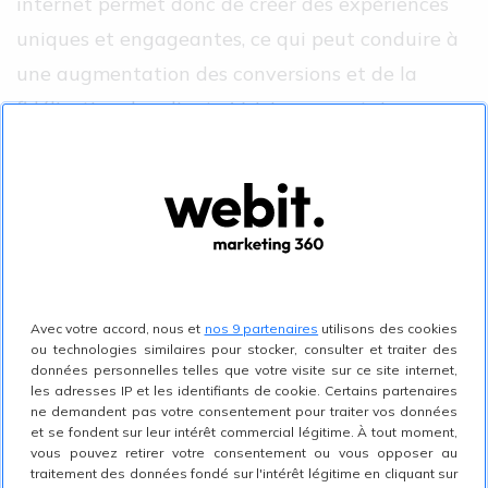
internet permet donc de créer des expériences
uniques et engageantes, ce qui peut conduire à
une augmentation des conversions et de la
fidélisation des clients. Voici comment s’y
prendre:
Collecte de données:
La personnalisation
des sites internet repose sur la collecte de
données pertinentes sur les audiences. Cela
peut inclure des informations telles que les
préférences, l'historique des achats, les
Avec votre accord, nous et
nos 9 partenaires
utilisons des cookies
interactions passées sur le site, etc. Bien
ou technologies similaires pour stocker, consulter et traiter des
entendu, les entreprises doivent être
données personnelles telles que votre visite sur ce site internet,
les adresses IP et les identifiants de cookie. Certains partenaires
transparentes quant à la collecte de
ne demandent pas votre consentement pour traiter vos données
données et obtenir le consentement des
et se fondent sur leur intérêt commercial légitime. À tout moment,
utilisateurs pour les utiliser à des fins de
vous pouvez retirer votre consentement ou vous opposer au
traitement des données fondé sur l'intérêt légitime en cliquant sur
personnalisation, notamment avec les