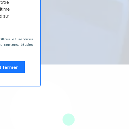
votre
itime
é sur
 Offres et services
du contenu, études
t fermer