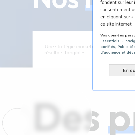
fondent sur leur
consentement ou
en cliquant sur «
ce site internet.
Vos données person
Essentiels - navi
Une stratégie marketing 360, ça donne 
bonifiés
, Publicit
résultats tangibles.
d’audience et dév
En sa
Des
p