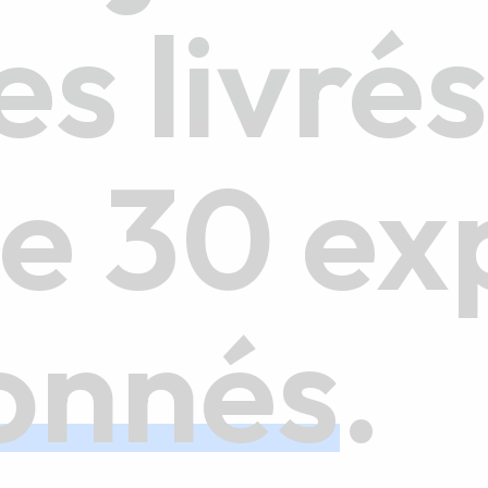
es livré
de 30 ex
onnés
.