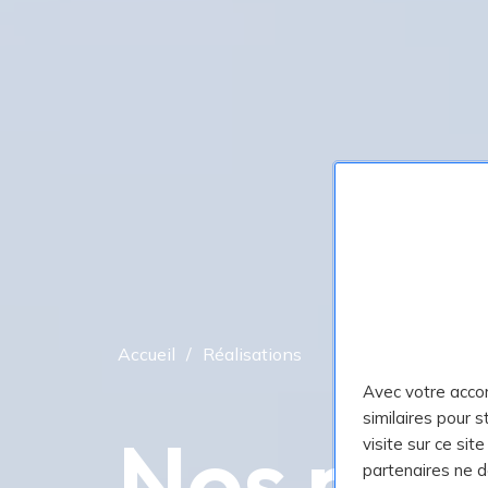
Accueil
Réalisations
Avec votre acco
similaires pour 
Nos
réal
visite sur ce sit
partenaires ne 