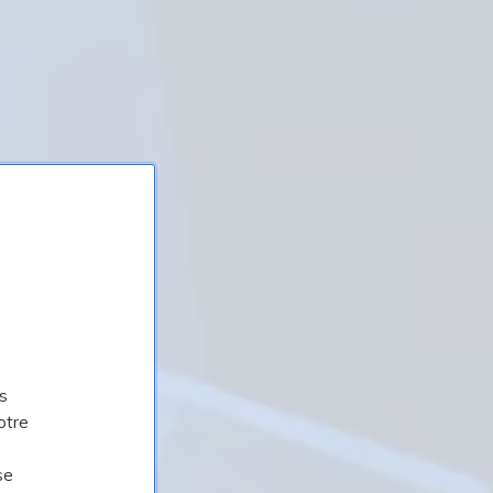
s
otre
se