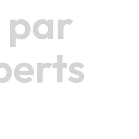
s par
perts