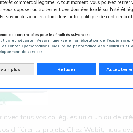
 intérêt commercial légitime. À tout moment, vous pouvez retirer 
 vous opposer au traitement des données fondé sur l'intérêt lég
 En savoir plus » ou en allant dans notre politique de confidentialit
nelles sont traitées pour les finalités suivantes:
gation et sécurité
, Mesure, analyse et amélioration de l’expérience
,
és et contenu personnalisés, mesure de performance des publicités et 
eloppement de services
voir plus
Refuser
Accepter e
r avec tous vos collègues un à un ou de cré
vos différents projets. Chez Webit, nous a