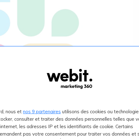
rd, nous et
nos 9 partenaires
utilisons des cookies ou technologie
interne par excellence pour communiquer r
stocker, consulter et traiter des données personnelles telles que v
e internet, les adresses IP et les identifiants de cookie. Certains
iser directement en ligne, via l'application
demandent pas votre consentement pour traiter vos données et 