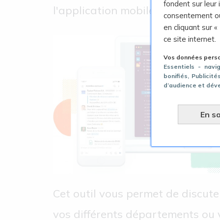
fondent sur leur
l'application mobile.
consentement ou
en cliquant sur «
ce site internet.
Vos données person
Essentiels - navi
bonifiés
, Publicit
d’audience et dév
En sa
Cet outil vous permet de discute
vos différents départements ou 