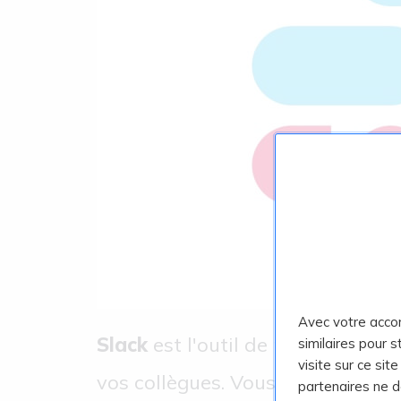
Avec votre acco
Slack
est l'outil de messagerie 
similaires pour 
visite sur ce sit
vos collègues. Vous pouvez l'util
partenaires ne 