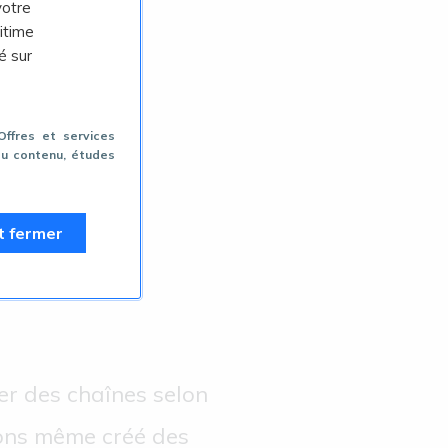
votre
itime
é sur
 Offres et services
du contenu, études
t fermer
er des chaînes selon
vons même créé des