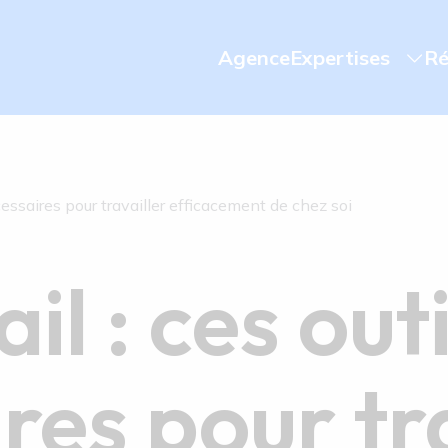
Agence
Expertises
Ré
écessaires pour travailler efficacement de chez soi
il : ces outi
res pour tr