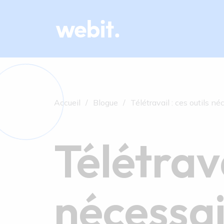
Accueil
Blogue
Télétravail : ces outils n
Télétrava
nécessai