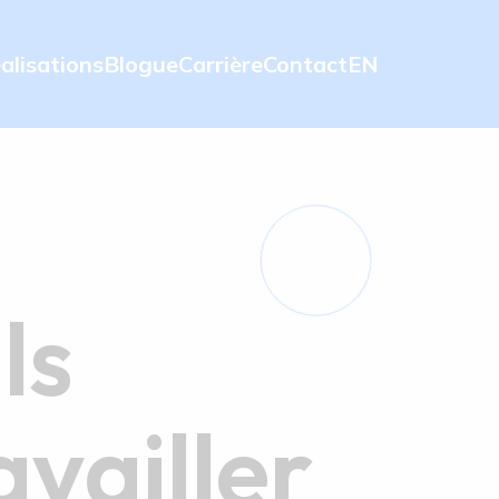
alisations
Blogue
Carrière
Contact
EN
ls
availler